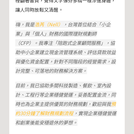
裡翻著書頁，覺得文字像芬多精一樣滲進身體，
讓人同時放鬆又清醒。
嗨，我是
浩芮（Nell）
，
台灣首位結合「小企
業」與「個人」財務的國際理財規劃師
（CFP）。我專注「陪跑式企業顧問服務」，協
助中小企業建立現金流管理系統、評估貸款效益
與優化資金配置，針對不同階段的經營需求，設
計完整、可落地的財務解決方案。
目前，我已協助多間科技製造、餐飲、室內設
計、工程行等企業穩健營運，妥善配置金流，同
時也為企業主提供優質的財務規劃，歡迎與我
預
約30分鐘了解財務規劃流程
，實現企業穩健營運
和創業後能安穩退休的夢想。