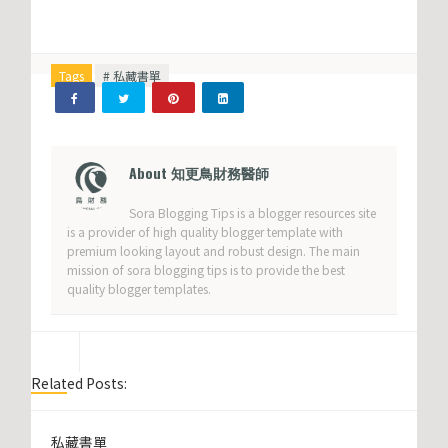
Tags
# 私藏書單
Whatsapp
About 知更鳥財務醫師
Sora Blogging Tips is a blogger resources site
is a provider of high quality blogger template with
premium looking layout and robust design. The main
mission of sora blogging tips is to provide the best
quality blogger templates.
Related Posts:
私藏書單