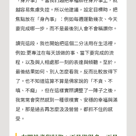
「身外事」。當我們越把幸福綁在身外事上，就
越容易焦慮失控。所以他建議，設定目標時，把
焦點放在「身內事」：例如每週運動幾次、今天
要完成哪一步，而不是最後別人會不會稱讚你。
讀完這段，我也開始把這個二分法用在生活裡，
例如:更專注在每天該做的事、當下要完成的流
程，以及與人相處那一刻的表達與傾聽。至於，
最後結果如何、別人怎麼看我，反而比較放得下
了。也不知道這算不算是佛家說的「不貪、不
嗔、不癡」，但在這樣實際調整了一陣子之後，
我常常會突然感到一種很樸實、安穩的幸福與滿
足，那是過去再怎麼汲汲營營，都抓不住的感
受。