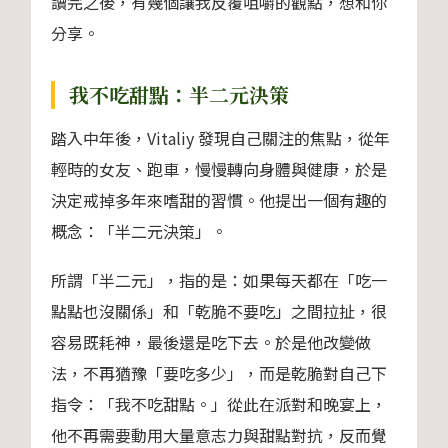
讀完之後，有幾個讓我反覆咀嚼的觀點，想和你
分享。
我不吃甜點：半二元決策
踏入中年後，Vitaliy 發現自己關注的焦點，從年
輕時的女友、跑車，慢慢轉向身體與健康，於是
決定戒掉多年來嗜甜的習慣。他提出一個有趣的
概念：「半二元決策」。
所謂「半二元」，指的是：如果每天都在「吃一
點點也沒關係」和「乾脆不要吃」之間拉扯，很
容易既耗神，最後還是吃下去。於是他改變做
法，不再猶豫「要吃多少」，而是乾脆對自己下
指令：「我不吃甜點。」從此在派對和晚宴上，
他不再需要動用大量意志力與甜點對抗，反而覺