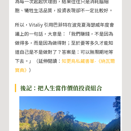
為每一次起起伏理由，結果往往只是消耗腦細
胞、犧牲生活品質，投資表現卻不一定比較好。
所以，Vitaliy 引用巴菲特在波克夏海瑟威年度會
議上的一句話，大意是：「我們賺錢，不是因為
做得多，而是因為做得對；至於要等多久才能知
道自己是不是做對了？答案是：可以無限期地等
下去。」（延伸閱讀：
知更鳥私藏書單-《納瓦爾
寶典》
）
後記：把人生當作價值投資組合