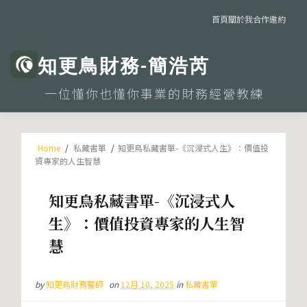
首頁
關於我
合作邀約
知更鳥財務-簡浩芮
一位懂你也懂你事業的財務經營教練
Home
/
私藏書單
/
知更鳥私藏書單-《沉浸式人生》：價值投
資專家的人生智慧
知更鳥私藏書單-《沉浸式人
生》：價值投資專家的人生智
慧
by
知更鳥財務醫師
on
12月 10, 2025
in
私藏書單